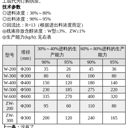
工或代为订购供应。
技术参数
◎进料浓度：30%～80%
◎出料浓度：90%～95%
◎回流比：R=13（根据进出料浓度而定）
◎残液排放含醇浓度：W型≤3%、ZW≤1%
◎生产能力(kg/h): 见右表
30%～40%进料的生
60%～80%进料的生产
塔径
产能力
能力
型号
（mm）
90%
95%
90%
95%
W-200
Φ200
35
26
45
36
W-300
Φ300
80
61
100
80
W-400
Φ400
150
120
180
140
W-500
Φ500
230
185
275
220
W-600
Φ600
335
270
400
320
ZW-
Φ200
95
60
110
80
200
ZW-
Φ300
200
120
240
165
300
上一条：
没有了