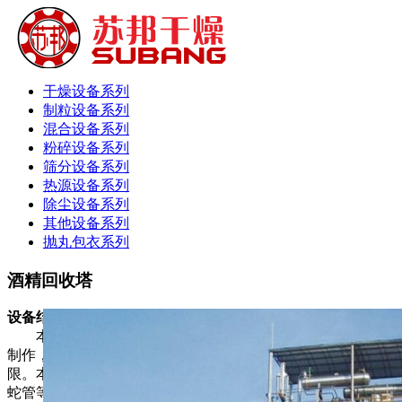
干燥设备系列
制粒设备系列
混合设备系列
粉碎设备系列
筛分设备系列
热源设备系列
除尘设备系列
其他设备系列
抛丸包衣系列
酒精回收塔
设备结构特性和技术性能
本装置采用高效的陶瓷制波纹填料。蒸馏塔体采用不锈钢
制作，从而防止了铁屑堵塞填料的现象，延长了装置的使用期
限。本装置中凡接触酒精的设备部份如冷凝器、稳压罐、冷却
蛇管等均采用不锈钢，以确保成品酒精不被污染。W型之蒸馏