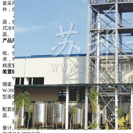
釜采用可拆式U型加热管，在检修时可将U型加热管移出釜
外，便于对加热管外壁及蒸馏釜内壁进行清洗。
ZW型则省去间接加热蒸馏釜。冷凝器采用列管式换热
器，也可根据用户要求供应螺旋板式换热器，冷却器采用盘管
式冷却器，采用盘管式冷却器并配套供应稳压罐和比重测定
器。
产品用途
本装置适用于制药、食品、轻工、化工等行业的稀酒精回
收。也适用于甲醇等其他溶媒的蒸馏。本装置根据用户的要
求，可将30°左右的稀酒精蒸馏至90～95°酒精。如果成品的酒
精度要求很高，可加大回流比，但产量则相应降低。
装置组成
W型有五种规格，每种规格均包括相应配置的蒸馏塔、蒸
馏釜、冷凝器、冷却器、稳压罐、比重测定器。其中W-200、
W-300型蒸馏塔直接安装在蒸馏釜上。W-400、W-500、W-600
型蒸馏塔与蒸馏釜分别安装。
ZW型有ZW-200、ZW-300两种规格，每种规格包括相应
配套的预热器、蒸馏塔、冷凝器、冷却器、稳压罐、比重测定
器。
其他辅助设备和仪表如：计量罐、贮罐、输送泵、转子流
量计、温度指示仪表等用户自备，我厂也可按用户要求另行加