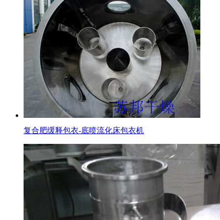
复合肥缓释包衣-底喷流化床包衣机