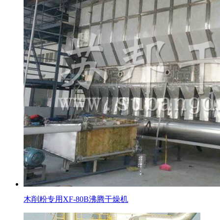
木削粉专用XF-80B沸腾干燥机