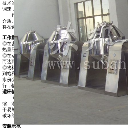
技术的旋转接头。在此基础上，我们开发了SZG-A它既可无级
调速，又能进行恒温控制。
作为专业干燥设备制造厂，本厂产品从高温导热油为热媒
介质、中温蒸汽及低温热水一应俱全。干燥粘性物料时，本厂
将在罐内为您特别设计“抄板”机构或设置滚珠。
工作原理
◎在密闭的夹层中通入热能源(如热水，低压蒸汽或导热油)，
热量经内壳传给被干燥物料。
◎在动力驱动下，罐体作缓慢旋转，罐内物料不断地混合，从
而达到强化干燥的目的。
◎物料处于真空状态，蒸汽压下降使物料表面的水份(溶剂)达
到饱和状态而蒸发了，并由真空泵及时排出回收。物料内部的
水份(溶剂)不断地向表面渗透、蒸发、排出三个过程不断进
行，物料在很短时间内达到干燥目的。
适应物料
适用化工、制药、食品等行业的粉状、粒状及纤维的 浓
缩、混合、干燥及需低温干燥的物料(如生化制品等)．更适用
于易氧化、易挥发、热敏性、强烈刺激、有毒性物料和不允许
破坏结晶体的物料的干燥。
安装示范