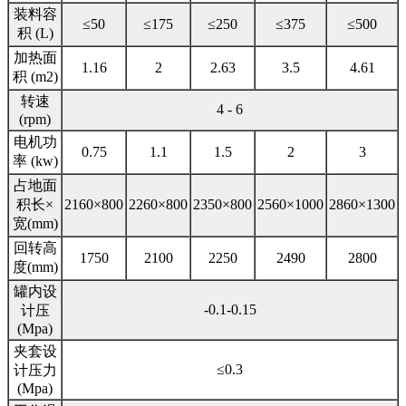
装料容
≤50
≤175
≤250
≤375
≤500
积 (L)
加热面
1.16
2
2.63
3.5
4.61
积 (m2)
转速
4 - 6
(rpm)
电机功
0.75
1.1
1.5
2
3
率 (kw)
占地面
积长×
2160×800
2260×800
2350×800
2560×1000
2860×1300
宽(mm)
回转高
1750
2100
2250
2490
2800
度(mm)
罐内设
-0.1-0.15
计压
(Mpa)
夹套设
≤0.3
计压力
(Mpa)